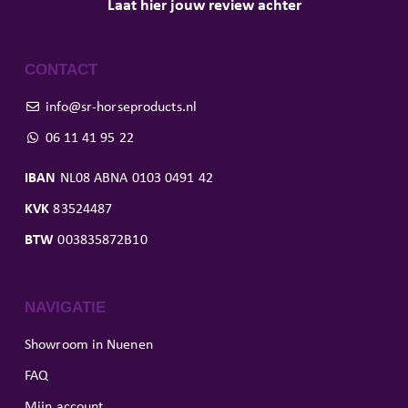
Laat hier jouw review achter
CONTACT
info@sr-horseproducts.nl
06 11 41 95 22
IBAN
NL08 ABNA 0103 0491 42
KVK
83524487
BTW
003835872B10
NAVIGATIE
Showroom in Nuenen
FAQ
Mijn account