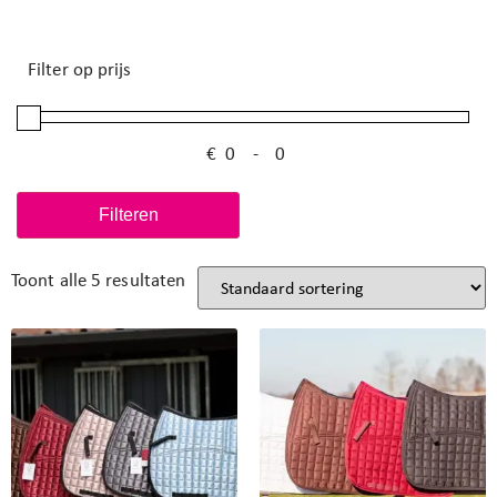
Filter op prijs
€
-
Minimale prijs
Maximale prijs
Filteren
Toont alle 5 resultaten