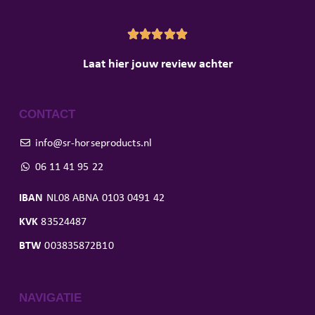





Laat hier jouw review achter
CONTACT
info@sr-horseproducts.nl
06 11 41 95 22
IBAN
NL08 ABNA 0103 0491 42
KVK
83524487
BTW
003835872B10
NAVIGATIE