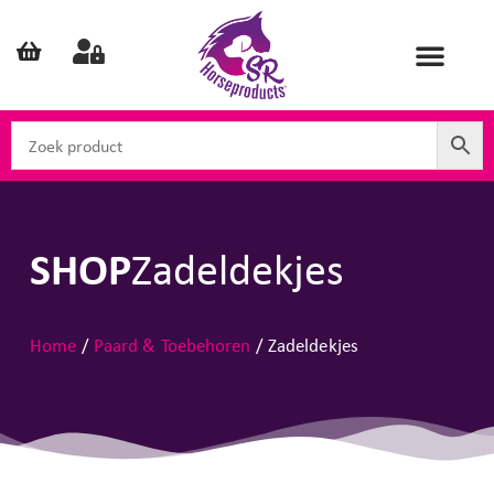
SHOP
Zadeldekjes
Home
/
Paard & Toebehoren
/ Zadeldekjes