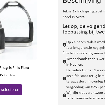
Beschrijving
Tekna 17 inch springzade
Zadel is zwart.
Let op, de volgen
toepassing bij tw
Op 2e hands zadels wordt
fabrieksgarantie nog gel
Ínruilen is mogelijk, neem 
Tweedehands zadels wor
in Nuenen.
eugels Fillis Flexx
De zadels kunnen 1 week 
95
incl. btw
dezelfde staat terug kom
teruggestort. In overleg
vergoeding van €25,- pe
 selecteren
Wij zijn niet verantwoor
zadel, eventuele schade o