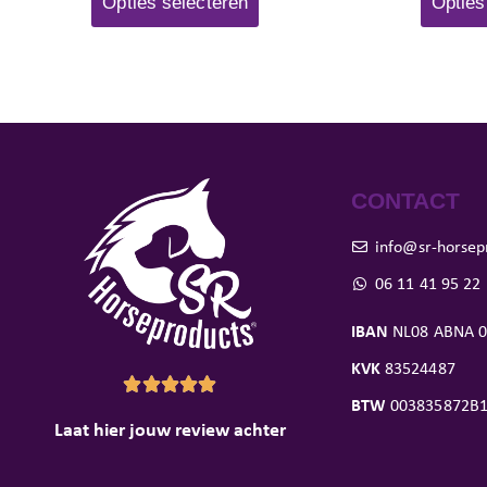
Opties selecteren
Opties
CONTACT
info@sr-horsep
06 11 41 95 22
IBAN
NL08 ABNA 0
KVK
83524487





BTW
003835872B
Laat hier jouw review achter