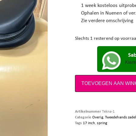
1 week kosteloos uitprob
Ophalen in Nuenen of ve
Zie verdere omschrijving
Slechts 1 resterend op voorra
Sa
Klant
TOEVOEGEN AAN WI
Artikelnummer
Tekna-1
Categorie
Overig
,
Tweedehands zadel
Tags
17 inch
,
spring