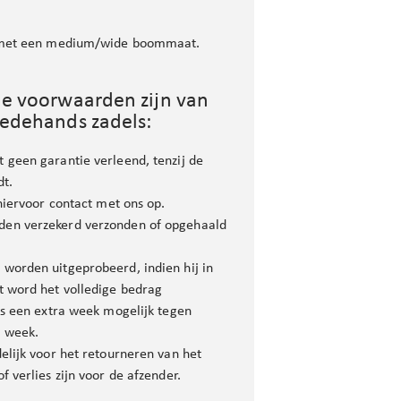
l met een medium/wide boommaat.
de voorwaarden zijn van
eedehands zadels:
 geen garantie verleend, tenzij de
dt.
hiervoor contact met ons op.
den verzekerd verzonden of opgehaald
worden uitgeprobeerd, indien hij in
t word het volledige bedrag
 is een extra week mogelijk tegen
r week.
delijk voor het retourneren van het
f verlies zijn voor de afzender.