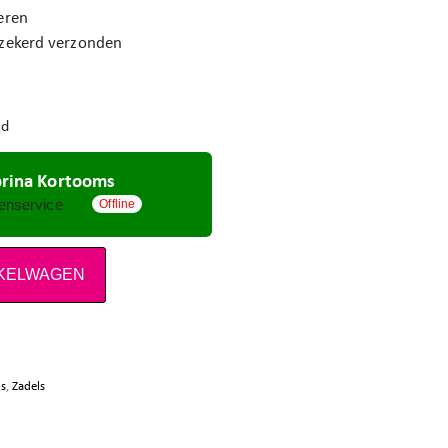
eren
rzekerd verzonden
ad
brina Kortooms
Offline
enservice
NKELWAGEN
s
,
Zadels