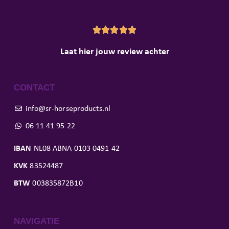





Laat hier jouw review achter
CONTACT
info@sr-horseproducts.nl
06 11 41 95 22
IBAN
NL08 ABNA 0103 0491 42
KVK
83524487
BTW
003835872B10
NAVIGATIE