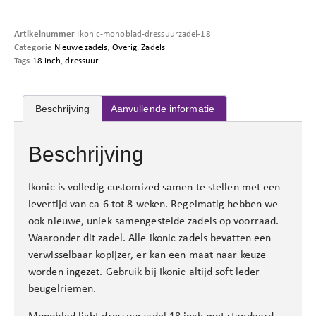
Artikelnummer
Ikonic-monoblad-dressuurzadel-18
Categorie
Nieuwe zadels
,
Overig
,
Zadels
Tags
18 inch
,
dressuur
Beschrijving
Aanvullende informatie
Beschrijving
Ikonic is volledig customized samen te stellen met een
levertijd van ca 6 tot 8 weken. Regelmatig hebben we
ook nieuwe, uniek samengestelde zadels op voorraad.
Waaronder dit zadel. Alle ikonic zadels bevatten een
verwisselbaar kopijzer, er kan een maat naar keuze
worden ingezet. Gebruik bij Ikonic altijd soft leder
beugelriemen.
Monoblad light dressuurzadel 18 inch met standaard