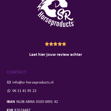





Laat hier jouw review achter
CONTACT
info@sr-horseproducts.nl
06 11 41 95 22
IBAN
NL08 ABNA 0103 0491 42
KVK
83524487