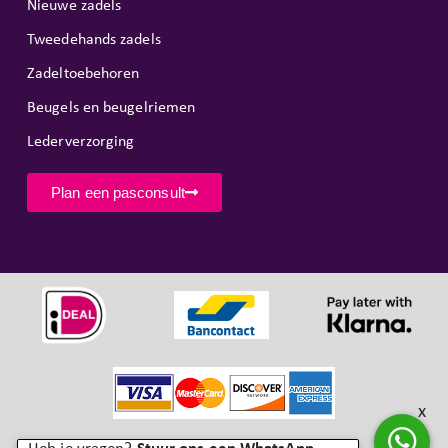
Nieuwe zadels
Tweedehands zadels
Zadeltoebehoren
Beugels en beugelriemen
Lederverzorging
Plan een pasconsult
x
Copyright © SR Horseproducts 2026