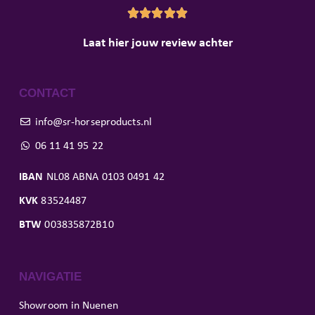





Laat hier jouw review achter
CONTACT
info@sr-horseproducts.nl
06 11 41 95 22
IBAN
NL08 ABNA 0103 0491 42
KVK
83524487
BTW
003835872B10
NAVIGATIE
Showroom in Nuenen