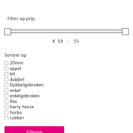
Filter op prijs
€
-
Minimale prijs
Maximale prijs
Sorteer op
20mm
appel
bit
dubbel
Dubbelgebroken
enkel
enkelgebroken
flex
harry horse
horka
rubber
rvs
watertrens
Filteren