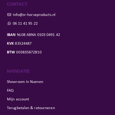
CONTACT
info@sr-horseproducts.nl
06 11 41 95 22
IBAN
NL08 ABNA 0103 0491 42
KVK
83524487
BTW
003835872B10
NAVIGATIE
Showroom in Nuenen
FAQ
Mijn account
Terugbetalen & retourneren