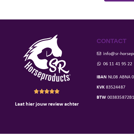
CONTACT
info@sr-horsep
06 11 41 95 22
IBAN
NL08 ABNA 0
KVK
83524487





BTW
003835872B
Laat hier jouw review achter