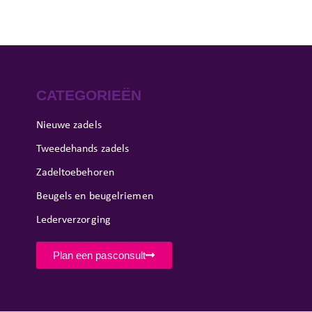
CATEGORIEËN
Nieuwe zadels
Tweedehands zadels
Zadeltoebehoren
Beugels en beugelriemen
Lederverzorging
Plan een pasconsult