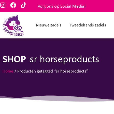
Volg ons op Social Media!
Nieuwe zadels
Tweedehands zadels
SHOP
sr horseproducts
Home
/ Producten getagged “sr horseproducts”