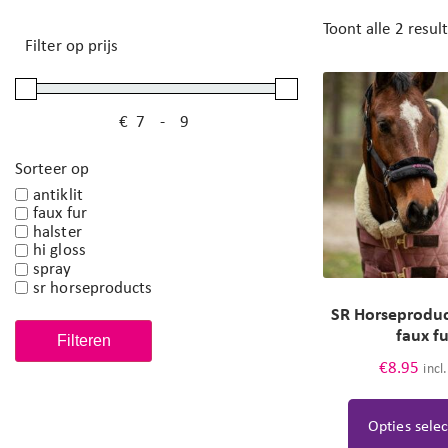
Toont alle 2 resul
Filter op prijs
€
-
Minimale prijs
Maximale prijs
Sorteer op
antiklit
faux fur
halster
hi gloss
spray
sr horseproducts
SR Horseproduc
faux f
Filteren
€
8.95
incl
Opties sele