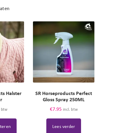
taten
ts Halster
SR Horseproducts Perfect
ur
Gloss Spray 250ML
€
7.95
. btw
incl. btw
cteren
Lees verder