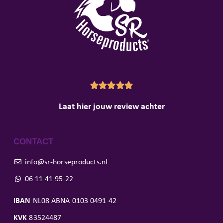





Laat hier jouw review achter
CONTACT
info@sr-horseproducts.nl
06 11 41 95 22
IBAN
NL08 ABNA 0103 0491 42
KVK
83524487