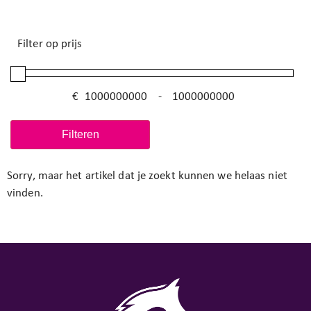
Filter op prijs
€
-
Minimale prijs
Maximale prijs
Filteren
Sorry, maar het artikel dat je zoekt kunnen we helaas niet
vinden.