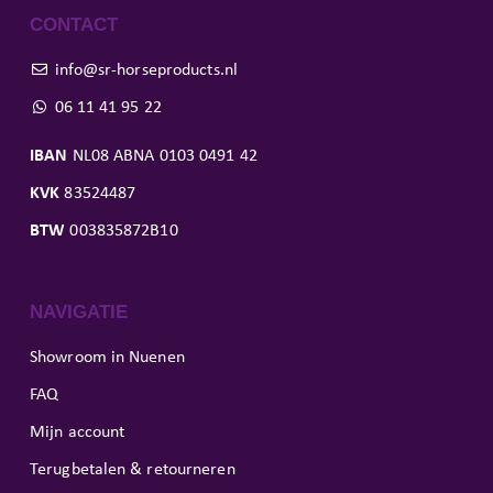
CONTACT
info@sr-horseproducts.nl
06 11 41 95 22
IBAN
NL08 ABNA 0103 0491 42
KVK
83524487
BTW
003835872B10
NAVIGATIE
Showroom in Nuenen
FAQ
Mijn account
Terugbetalen & retourneren