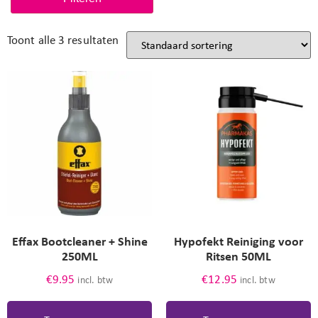
Toont alle 3 resultaten
Effax Bootcleaner + Shine
Hypofekt Reiniging voor
250ML
Ritsen 50ML
€
9.95
€
12.95
incl. btw
incl. btw