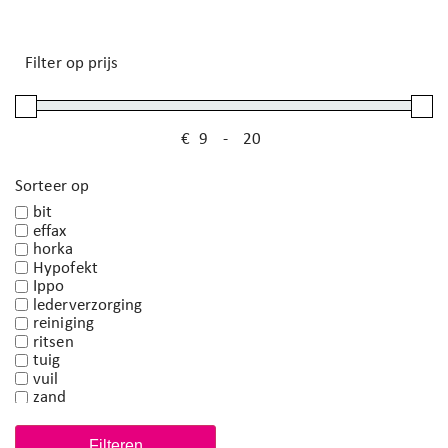
Filter op prijs
€
-
Minimale prijs
Maximale prijs
Sorteer op
bit
effax
horka
Hypofekt
Ippo
lederverzorging
reiniging
ritsen
tuig
vuil
zand
Filteren