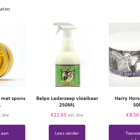
taten
 met spons
Belpo Lederzeep vloeibaar
Harry Hors
L
250ML
50
€
11.95
€
8.50
l. btw
incl. btw
 aan
Lees verder
Toevoe