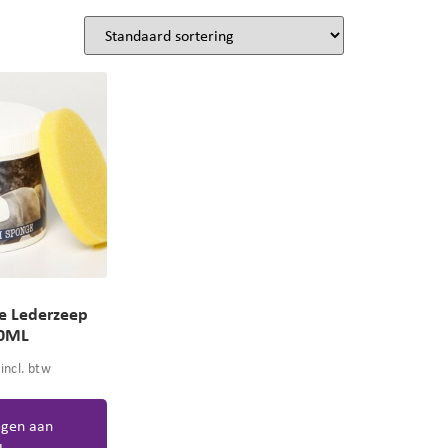
e Lederzeep
0ML
incl. btw
gen aan