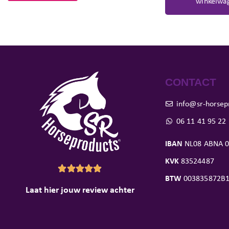
winkelwa
CONTACT
info@sr-horsep
06 11 41 95 22
IBAN
NL08 ABNA 0
KVK
83524487





BTW
003835872B
Laat hier jouw review achter