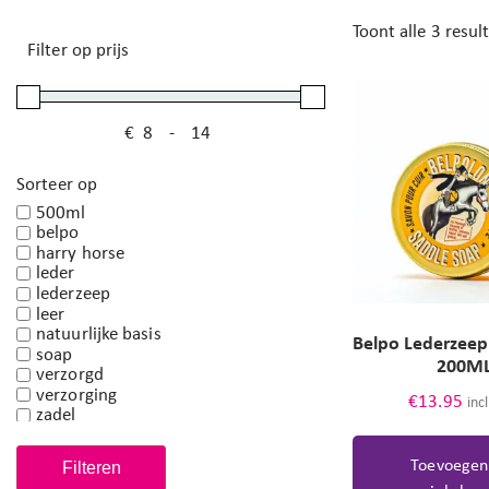
Toont alle 3 resul
Filter op prijs
€
-
Minimale prijs
Maximale prijs
Sorteer op
500ml
belpo
harry horse
leder
lederzeep
leer
natuurlijke basis
Belpo Lederzeep
soap
200M
verzorgd
verzorging
€
13.95
inc
zadel
zeep
Toevoegen
Filteren