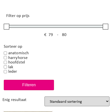
Filter op prijs
€
-
Minimale prijs
Maximale prijs
Sorteer op
anatomisch
harryhorse
hoofdstel
lak
leder
Filteren
Enig resultaat