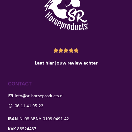





Laat hier jouw review achter
CONTACT
info@sr-horseproducts.nl
06 11 41 95 22
IBAN
NL08 ABNA 0103 0491 42
KVK
83524487