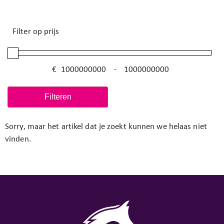
Filter op prijs
€
-
Minimale prijs
Maximale prijs
Filteren
Sorry, maar het artikel dat je zoekt kunnen we helaas niet
vinden.