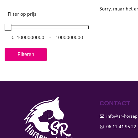
Sorry, maar het ar
Filter op prijs
€
-
Minimale prijs
Maximale prijs
Filteren
CONTACT
info@sr-horsep
06 11 41 95 22