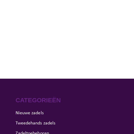
CATEGORIEËN
Nieuwe zadels
Tweedehands zadels
Zadeltoebehoren