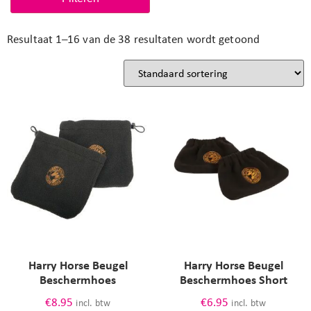
dubbel
Dubbelgebroken
elastiek
Resultaat 1–16 van de 38 resultaten wordt getoond
enkel
enkelgebroken
fillis flexx
flexibele
gold brass
harry horse
iron
kinderzadel
lederbalse
lederolie
ledervet
lederzeep
leer
lichtgewicht
natuurlijke basis
oil
rosegold
roze
Harry Horse Beugel
Harry Horse Beugel
rubber
Beschermhoes
Beschermhoes Short
rvs
standaard
€
8.95
€
6.95
incl. btw
incl. btw