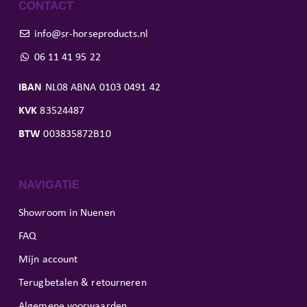
CONTACT
info@sr-horseproducts.nl
06 11 41 95 22
IBAN
NL08 ABNA 0103 0491 42
KVK
83524487
BTW
003835872B10
NAVIGATIE
Showroom in Nuenen
FAQ
Mijn account
Terugbetalen & retourneren
Algemene voorwaarden