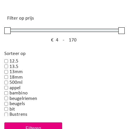
Filter op prijs
€
-
Minimale prijs
Maximale prijs
Sorteer op
12.5
13.5
13mm
18mm
500ml
appel
bambino
beugelriemen
beugels
bit
Bustrens
crystal
d trens
Filteren