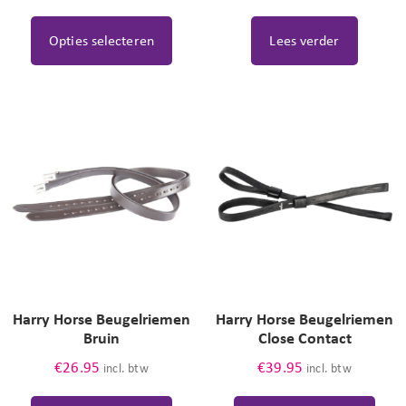
sweet
Sweet iron
trens
Opties selecteren
Lees verder
verzorgd
verzorging
watertrens
zadel
zeep
Harry Horse Beugelriemen
Harry Horse Beugelriemen
Bruin
Close Contact
€
26.95
€
39.95
incl. btw
incl. btw