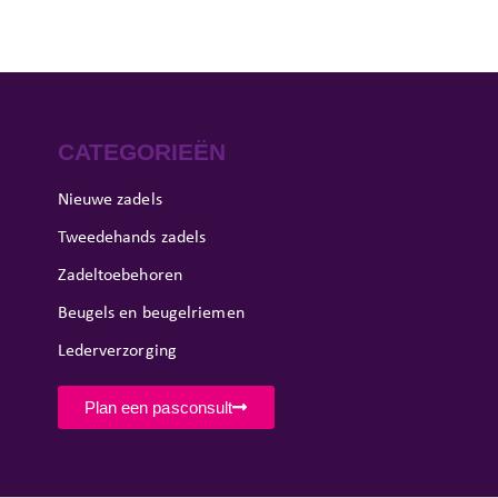
CATEGORIEËN
Nieuwe zadels
Tweedehands zadels
Zadeltoebehoren
Beugels en beugelriemen
Lederverzorging
Plan een pasconsult