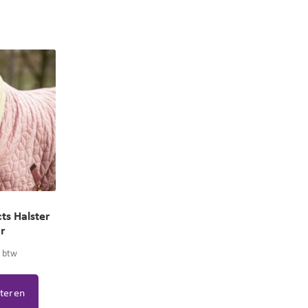
ts Halster
ur
. btw
cteren