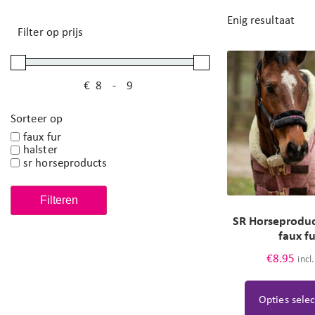
Enig resultaat
Filter op prijs
€
-
Minimale prijs
Maximale prijs
Sorteer op
faux fur
halster
sr horseproducts
Filteren
SR Horseproduc
faux f
€
8.95
incl
Opties sele