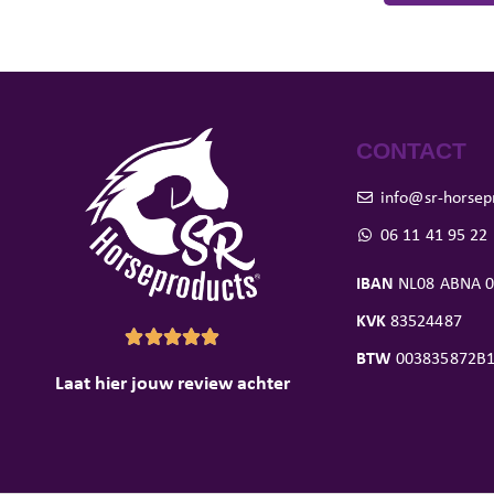
CONTACT
info@sr-horsep
06 11 41 95 22
IBAN
NL08 ABNA 0
KVK
83524487





BTW
003835872B
Laat hier jouw review achter