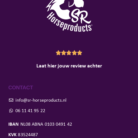





Laat hier jouw review achter
CONTACT
info@sr-horseproducts.nl
06 11 41 95 22
IBAN
NL08 ABNA 0103 0491 42
KVK
83524487