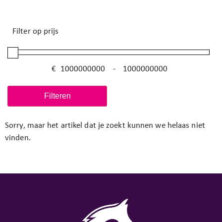
Filter op prijs
€
-
Minimale prijs
Maximale prijs
Filteren
Sorry, maar het artikel dat je zoekt kunnen we helaas niet
vinden.