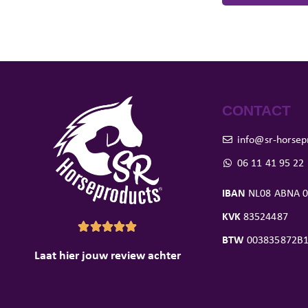
CONTACT
info@sr-horsep
06 11 41 95 22
IBAN
NL08 ABNA 0
KVK
83524487





BTW
003835872B
Laat hier jouw review achter