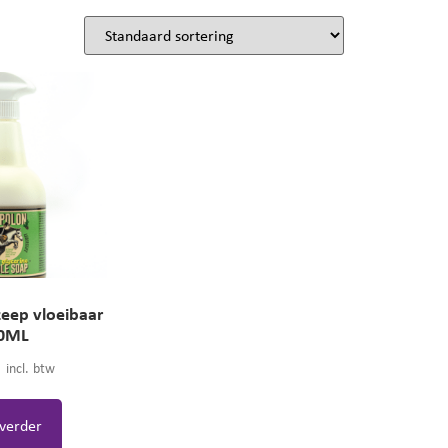
eep vloeibaar
0ML
5
incl. btw
 verder