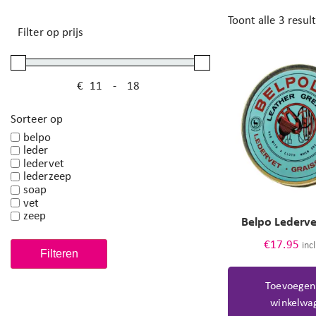
Toont alle 3 resul
Filter op prijs
€
-
Minimale prijs
Maximale prijs
Sorteer op
belpo
leder
ledervet
lederzeep
soap
vet
zeep
Belpo Lederv
€
17.95
inc
Filteren
Toevoegen
winkelwa