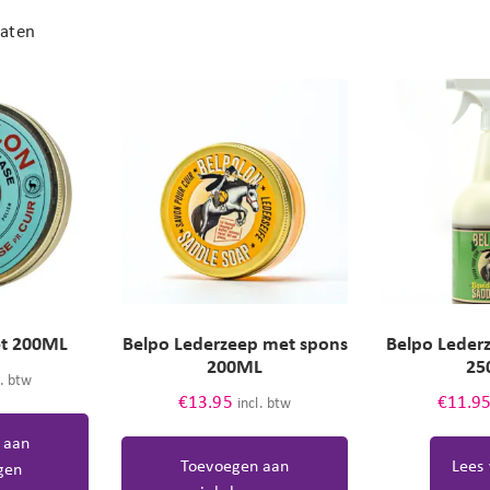
taten
et 200ML
Belpo Lederzeep met spons
Belpo Lederz
200ML
25
l. btw
€
13.95
€
11.9
incl. btw
 aan
Toevoegen aan
Lees
gen