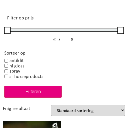
Filter op prijs
€
-
Minimale prijs
Maximale prijs
Sorteer op
antiklit
hi gloss
spray
sr horseproducts
Filteren
Enig resultaat