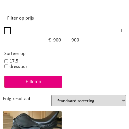
Filter op prijs
€
-
Minimale prijs
Maximale prijs
Sorteer op
17.5
dressuur
Filteren
Enig resultaat