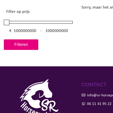
Sorry, maar het ar
Filter op prijs
€
-
Minimale prijs
Maximale prijs
Filteren
CONTACT
info@sr-horsep
06 11 41 95 22