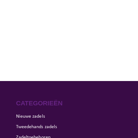
CATEGORIEËN
Nieuwe zadels
Tweedehands zadels
Zadeltoebehoren