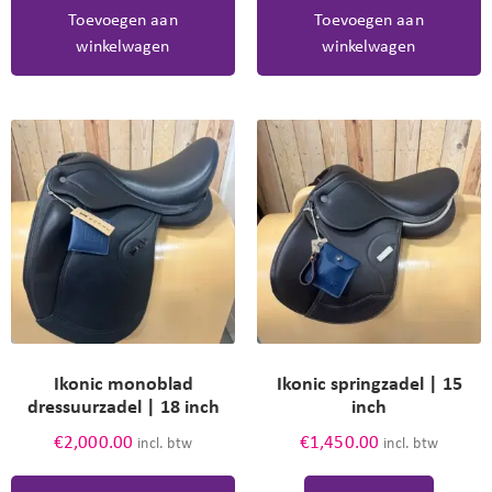
Toevoegen aan
Toevoegen aan
winkelwagen
winkelwagen
Ikonic monoblad
Ikonic springzadel | 15
dressuurzadel | 18 inch
inch
€
2,000.00
€
1,450.00
incl. btw
incl. btw