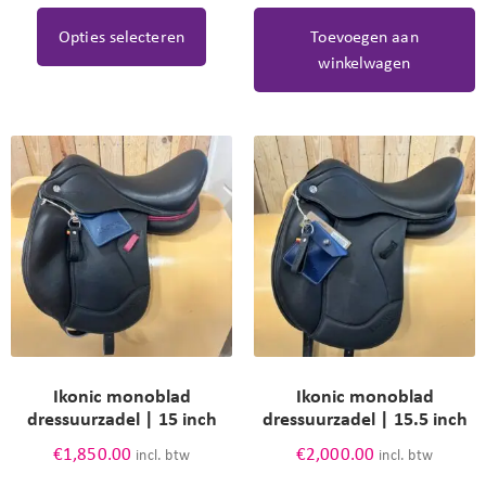
Opties selecteren
Toevoegen aan
winkelwagen
Ikonic monoblad
Ikonic monoblad
dressuurzadel | 15 inch
dressuurzadel | 15.5 inch
€
1,850.00
€
2,000.00
incl. btw
incl. btw