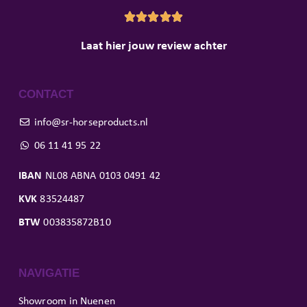





Laat hier jouw review achter
CONTACT
info@sr-horseproducts.nl
06 11 41 95 22
IBAN
NL08 ABNA 0103 0491 42
KVK
83524487
BTW
003835872B10
NAVIGATIE
Showroom in Nuenen