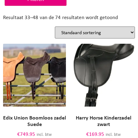
lichtgewicht
Nieuw
roze
Resultaat 33–48 van de 74 resultaten wordt getoond
spring
veelzijdigheid
western
zadel
Edix Union Boomloos zadel
Harry Horse Kinderzadel
Suede
zwart
€
749.95
€
169.95
incl. btw
incl. btw