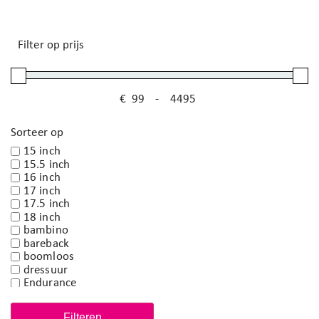
Filter op prijs
€
-
Minimale prijs
Maximale prijs
Sorteer op
15 inch
15.5 inch
16 inch
17 inch
17.5 inch
18 inch
bambino
bareback
boomloos
dressuur
Endurance
harry horse
kinderzadel
Filteren